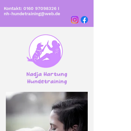
Kontakt:
0160 97098326
I
nh-hundetraining@web.de
Nadja Hartung
Hundetraining