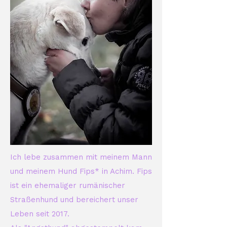
Ich lebe zusammen mit meinem Mann
und meinem Hund Fips* in Achim. Fips
ist ein ehemaliger rumänischer
Straßenhund und bereichert unser
Leben seit 2017.